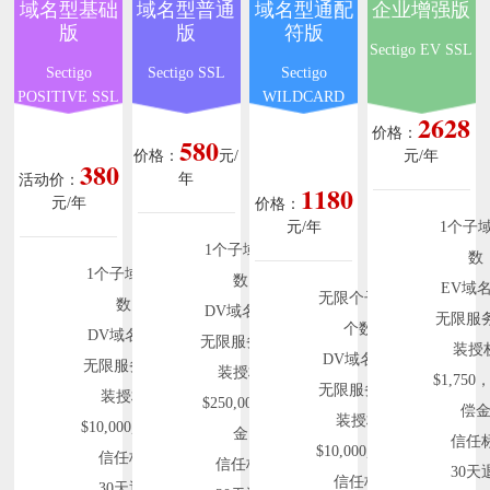
域名型基础
域名型普通
域名型通配
企业增强版
版
版
符版
Sectigo EV SSL
Sectigo
Sectigo SSL
Sectigo
POSITIVE SSL
WILDCARD
2628
SSL
价格：
580
价格：
元/
元/年
380
年
活动价：
1180
元/年
价格：
元/年
1个子
1个子域名个
数
1个子域名个
数
EV域
无限个子域名
数
DV域名认证
无限服
个数
DV域名认证
无限服务器安
装授
DV域名认证
无限服务器安
装授权
$1,750
无限服务器安
装授权
$250,000赔偿
偿
装授权
$10,000赔偿金
金
信任
$10,000赔偿金
信任标签
信任标签
30天
信任标签
30天退款