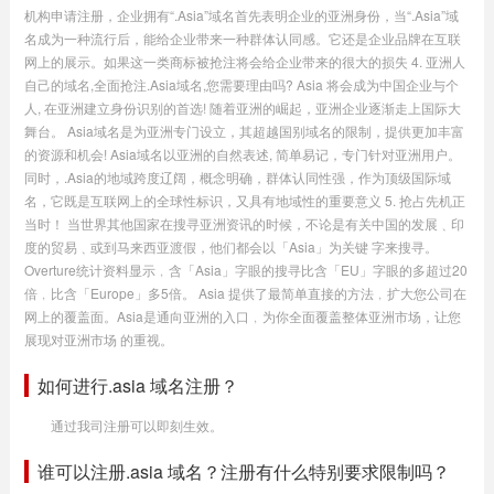
机构申请注册，企业拥有“.Asia”域名首先表明企业的亚洲身份，当“.Asia”域
名成为一种流行后，能给企业带来一种群体认同感。它还是企业品牌在互联
网上的展示。如果这一类商标被抢注将会给企业带来的很大的损失 4. 亚洲人
自己的域名,全面抢注.Asia域名,您需要理由吗? Asia 将会成为中国企业与个
人, 在亚洲建立身份识别的首选! 随着亚洲的崛起，亚洲企业逐渐走上国际大
舞台。 Asia域名是为亚洲专门设立，其超越国别域名的限制，提供更加丰富
的资源和机会! Asia域名以亚洲的自然表述, 简单易记，专门针对亚洲用户。
同时，.Asia的地域跨度辽阔，概念明确，群体认同性强，作为顶级国际域
名，它既是互联网上的全球性标识，又具有地域性的重要意义 5. 抢占先机正
当时！ 当世界其他国家在搜寻亚洲资讯的时候，不论是有关中国的发展﹑印
度的贸易﹑或到马来西亚渡假，他们都会以「Asia」为关键 字来搜寻。
Overture统计资料显示﹐含「Asia」字眼的搜寻比含「EU」字眼的多超过20
倍﹐比含「Europe」多5倍。 Asia 提供了最简单直接的方法﹐扩大您公司在
网上的覆盖面。Asia是通向亚洲的入口﹐为你全面覆盖整体亚洲市场，让您
展现对亚洲市场 的重视。
如何进行.asia 域名注册？
通过我司注册可以即刻生效。
谁可以注册.asia 域名？注册有什么特别要求限制吗？