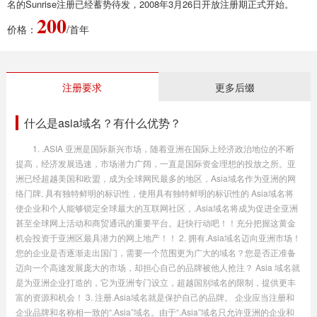
名的Sunrise注册已经蓄势待发，2008年3月26日开放注册期正式开始。
200
价格：
/首年
注册要求
更多后缀
什么是asia域名？有什么优势？
1. .ASIA 亚洲是国际新兴市场，随着亚洲在国际上经济政治地位的不断
提高，经济发展迅速，市场潜力广阔，一直是国际资金理想的投放之所。亚
洲已经超越美国和欧盟，成为全球网民最多的地区，Asia域名作为亚洲的网
络门牌, 具有独特鲜明的标识性，使用具有独特鲜明的标识性的 Asia域名将
使企业和个人能够锁定全球最大的互联网社区，.Asia域名将成为促进全亚洲
甚至全球网上活动和商贸通讯的重要平台。赶快行动吧！！充分把握这黄金
机会投资于亚洲区最具潜力的网上地产！！ 2. 拥有.Asia域名迈向亚洲市场！
您的企业是否逐渐走出国门，需要一个范围更为广大的域名？您是否正准备
迈向一个高速发展庞大的市场，却担心自己的品牌被他人抢注？ Asia 域名就
是为亚洲企业打造的，它为亚洲专门设立，超越国别域名的限制，提供更丰
富的资源和机会！ 3. 注册.Asia域名就是保护自己的品牌。 企业应当注册和
企业品牌和名称相一致的“.Asia”域名。由于“.Asia”域名只允许亚洲的企业和