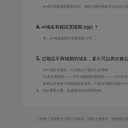
er域名续期宽限期是30天，我司注册的域名可以在后台
4.
er域名有赎回宽限期 (rgp) ？
有，.er域名赎回的宽限期是30天。
5.
过期且不再续期的域名，多久可以再次被
当er域名过期后，它会经过下面的生命周期：
30天的宽限期-----> 30天内赎回的宽限期------- >5天等
如果合作伙伴不续期或恢复域名，它将在到期日期的大约
意，域名重新注册，应遵循先到先得的原则。
* 因每个后缀要求可能不尽相同，实际注册条件、续费赎回