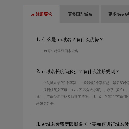
.er注册要求
更多国别域名
更多NewG
1.
什么是 .er域名？有什么优势？
.er厄立特里亚国家域名
2.
er域名长度为多少？有什么注册规则？
个别域名最低1个字符，一般最低2个字符起，最多63个
只提供英文字母（a-z，不区分大小写）、数字（0-9）
线），不能使用空格及特殊字符(如!、$、&、? 等),"-"不
转码后注册。
3.
er域名续费宽限期多长？要如何进行域名