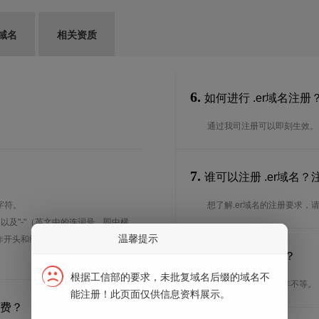
域名
相关资质
6.
如何进行 .er域名注册
通过我司注册可以即刻生效。
7.
谁可以注册 .er域名
字符。
想了解.er域名的注册要求，
、以及"-"（英文中的连词号，即中横
温馨提示
能用作开头和结尾。注*中文域名实际是
8.
注册期限是多长？
根据工信部的要求，未批复域名后缀的域名不
注册期限从1年到10年不等。
能注册！此页面仅供信息资料展示。
续费？