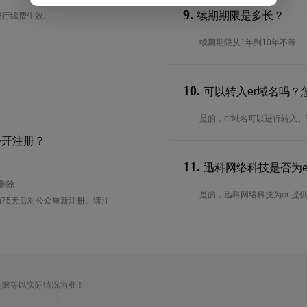
9.
续期期限是多长？
进行续费生效。
续期期限从1年到10年不等
10.
可以转入er域名吗？
是的，er域名可以进行转入
公开注册？
11.
迅科网络科技是否为er
待删除
是的，迅科网络科技为er 提供I
75天后对公众重新注册。请注
期限等以实际情况为准！