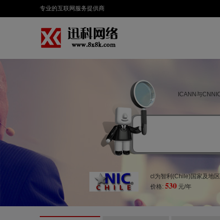
专业的互联网服务提供商
ICANN与CN
cl为智利(Chile)国家及
530
价格:
元/年