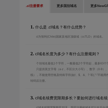
.cl注册要求
更多国别域名
更多NewG
1.
什么是 .cl域名？有什么优势？
cl为智利(Chile)国家及地区顶级域（ccTLD）的域名。
2.
cl域名长度为多少？有什么注册规则？
个别域名最低1个字符，一般最低2个字符起，最多63个
只提供英文字母（a-z，不区分大小写）、数字（0-9）
线），不能使用空格及特殊字符(如!、$、&、? 等),"-"不
转码后注册。
3.
cl域名续费宽限期多长？要如何进行域名续
cl域名续期宽限期是30天，我司注册的域名可以在后台