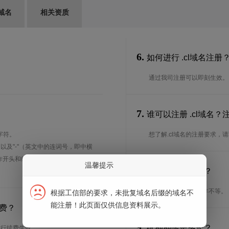
域名
相关资质
6.
如何进行 .cl域名注册
通过我司注册可以即刻生效。
7.
谁可以注册 .cl域名
字符。
想了解.cl域名的注册要求，
、以及"-"（英文中的连词号，即中横
能用作开头和结尾。注*中文域名实际是
温馨提示
8.
注册期限是多长？
注册期限从1年到10年不等。
根据工信部的要求，未批复域名后缀的域名不
能注册！此页面仅供信息资料展示。
费？
9.
续期期限是多长？
进行续费生效。