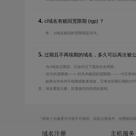
4.
cl域名有赎回宽限期 (rgp) ？
有，.cl域名赎回的宽限期是30天。
5.
过期且不再续期的域名，多久可以再次被
当cl域名过期后，它会经过下面的生命周期：
30天的宽限期-----> 30天内赎回的宽限期------- >5天等
如果合作伙伴不续期或恢复域名，它将在到期日期的大约
意，域名重新注册，应遵循先到先得的原则。
* 因每个后缀要求可能不尽相同，实际注册条件、续费赎回
域名注册
主机服务