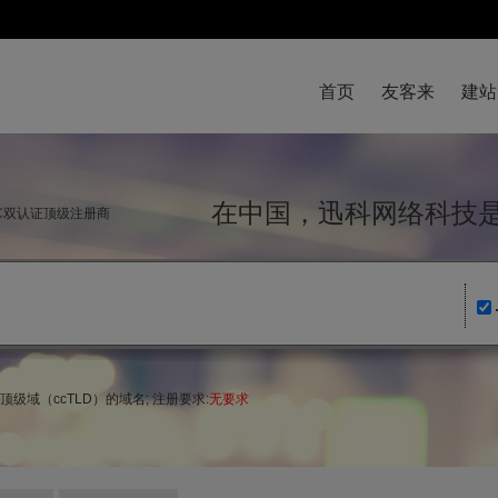
首页
友客来
建站
在中国，迅科网络科
NIC双认证顶级注册商
地区顶级域（ccTLD）的域名; 注册要求:
无要求