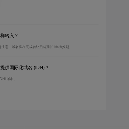
怎样转入？
。请注意，域名将在完成转让后将延长1年有效期。
提供国际化域名 (IDN)？
DNlt域名。