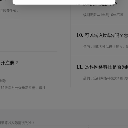
9.
续期期限是多长？
进行续费生效。
续期期限从1年到10年不等
10.
可以转入lt域名吗？
是的，lt域名可以进行转入
公开注册？
11.
迅科网络科技是否为lt
是的，迅科网络科技为lt 提供I
待删除
75天后对公众重新注册。请注
期限等以实际情况为准！