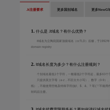
.lt注册要求
更多国别域名
更多NewG
1.
什么是 .lt域名？有什么优势？
lt域名为立陶宛国家顶级域名（ccTLD）后缀，于1992
domain registry
2.
lt域名长度为多少？有什么注册规则？
个别域名最低1个字符，一般最低2个字符起，最多63个
只提供英文字母（a-z，不区分大小写）、数字（0-9）
线），不能使用空格及特殊字符(如!、$、&、? 等),"-"不
转码后注册。
3.
lt域名续费宽限期多长？要如何进行域名续