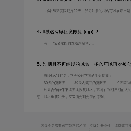
lt域名续期宽限期是30天，我司注册的域名可以在后台
4.
lt域名有赎回宽限期 (rgp) ？
有，.lt域名赎回的宽限期是30天。
5.
过期且不再续期的域名，多久可以再次被
当lt域名过期后，它会经过下面的生命周期：
30天的宽限期-----> 30天内赎回的宽限期------- >5天等
如果合作伙伴不续期或恢复域名，它将在到期日期的大约
意，域名重新注册，应遵循先到先得的原则。
* 因每个后缀要求可能不尽相同，实际注册条件、续费赎回