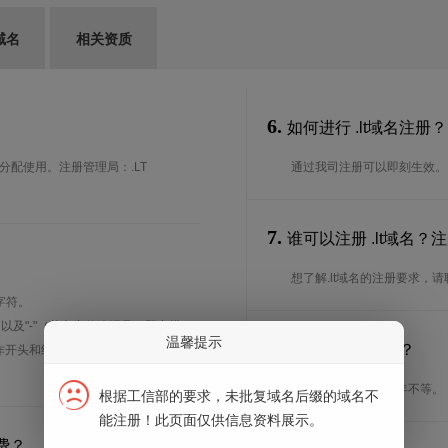
域名
相关资质
6.
如何进行 .lt域名注册？
年分配使用。注册管理局：.LT
通过我司注册可以即刻生效。
7.
谁可以注册 .lt域名
想了解.lt域名的注册要求，
字符。
、以及"-"（英文中的连词号，即中横
温馨提示
8.
注册期限是多长？
能用作开头和结尾。注*中文域名实际是
注册期限从1年到10年不等。
根据工信部的要求，未批复域名后缀的域名不
能注册！此页面仅供信息资料展示。
费？