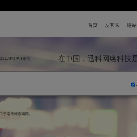
首页
友客来
建站
在中国，迅科网络科
NIC双认证顶级注册商
，位于南美洲东南部。
0