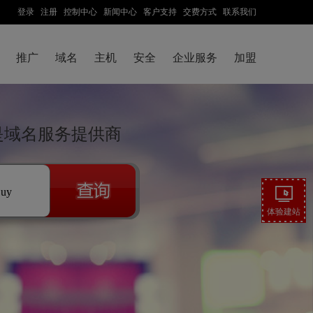
登录
注册
控制中心
新闻中心
客户支持
交费方式
联系我们
推广
域名
主机
安全
企业服务
加盟
技是域名服务提供商
.uy
体验建站