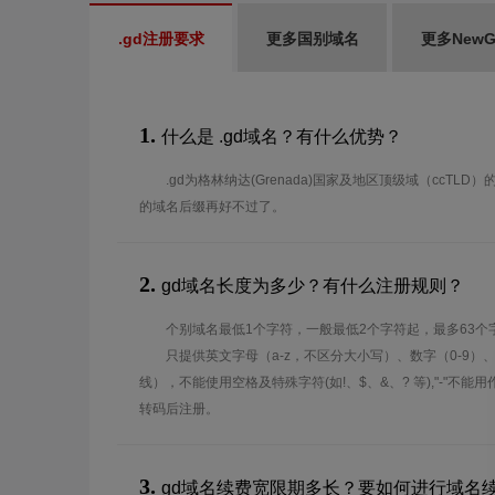
.gd注册要求
更多国别域名
更多New
1.
什么是 .gd域名？有什么优势？
.gd为格林纳达(Grenada)国家及地区顶级域（ccTL
的域名后缀再好不过了。
2.
gd域名长度为多少？有什么注册规则？
个别域名最低1个字符，一般最低2个字符起，最多63个
只提供英文字母（a-z，不区分大小写）、数字（0-9）
线），不能使用空格及特殊字符(如!、$、&、? 等),"-"不
转码后注册。
3.
gd域名续费宽限期多长？要如何进行域名