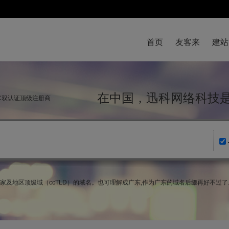
首页
友客来
建站
在中国，迅科网络科
NIC双认证顶级注册商
da)国家及地区顶级域（ccTLD）的域名。也可理解成广东,作为广东的域名后缀再好不过了