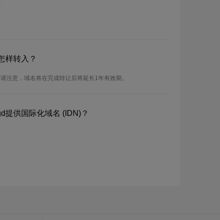
怎样转入？
。请注意，域名将在完成转让后将延长1年有效期。
提供国际化域名 (IDN)？