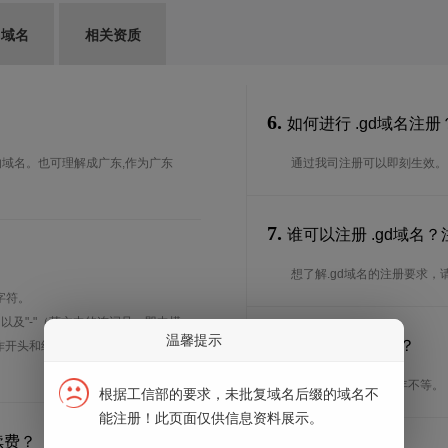
G域名
相关资质
6.
如何进行 .gd域名注册
D）的域名。也可理解成广东,作为广东
通过我司注册可以即刻生效。
7.
谁可以注册 .gd域名
想了解.gd域名的注册要求，
字符。
、以及"-"（英文中的连词号，即中横
温馨提示
8.
注册期限是多长？
能用作开头和结尾。注*中文域名实际是
注册期限从1年到10年不等。
根据工信部的要求，未批复域名后缀的域名不
能注册！此页面仅供信息资料展示。
续费？