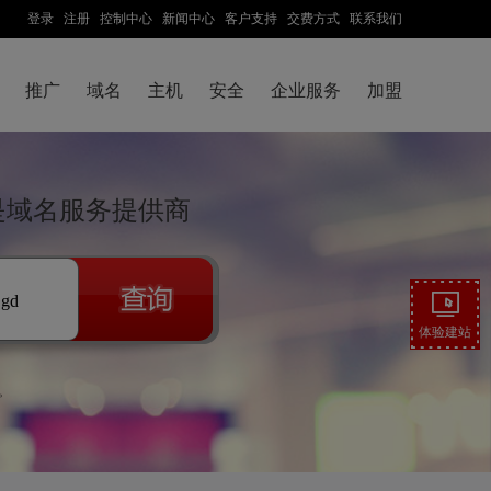
登录
注册
控制中心
新闻中心
客户支持
交费方式
联系我们
推广
域名
主机
安全
企业服务
加盟
技是域名服务提供商
.gd
体验建站
。