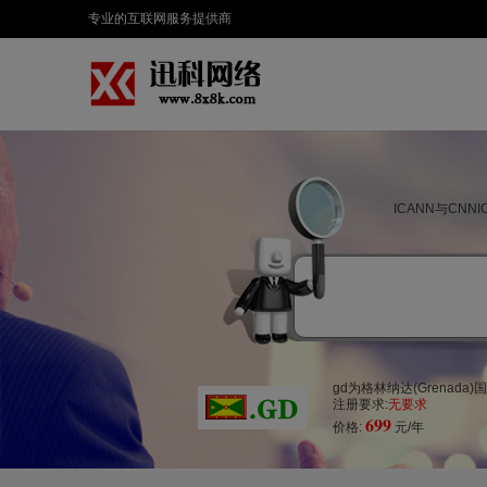
专业的互联网服务提供商
ICANN与CN
gd为格林纳达(Grena
注册要求:
无要求
699
价格:
元/年