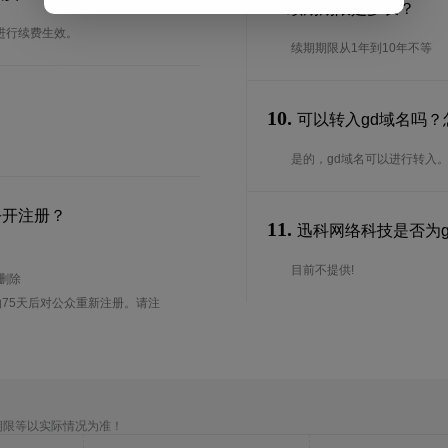
9.
续期期限是多长？
进行续费生效。
续期期限从1年到10年不等
10.
可以转入gd域名吗？
是的，gd域名可以进行转入
公开注册？
11.
迅科网络科技是否为gd
目前不提供!
待删除
75天后对公众重新注册。请注
期限等以实际情况为准！