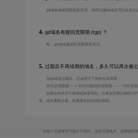
gd域名续期宽限期是30天，我司注册的域名可以在后台
4.
gd域名有赎回宽限期 (rgp) ？
有，.gd域名赎回的宽限期是30天。
5.
过期且不再续期的域名，多久可以再次被
当gd域名过期后，它会经过下面的生命周期：
30天的宽限期-----> 30天内赎回的宽限期------- >5天等
如果合作伙伴不续期或恢复域名，它将在到期日期的大约
意，域名重新注册，应遵循先到先得的原则。
* 因每个后缀要求可能不尽相同，实际注册条件、续费赎回