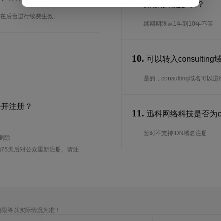
9.
续期期限是多长？
可以在后台进行续费生效。
续期期限从1年到10年不等
10.
可以转入consulti
是的，consulting域名
公开注册？
11.
迅科网络科技是否为con
暂时不支持IDN域名注册
待删除
75天后对公众重新注册。请注
期限等以实际情况为准！