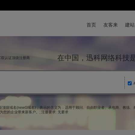
首页
友客来
建站
在中国，迅科网络科
NIC双认证顶级注册商
.
g域名为新顶级域名(newG域名)，表示的含义为：适用于顾问、自由职业者、承包商、
您的企业带来新客户。; 注册要求: 无要求