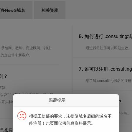
更多NewG域名
相关资质
6.
如何进行 .consultin
业者、承包商、教练、商业顾问、训练
通过我司注册可以即刻生效。
您的企业带来新客户。
7.
谁可以注册 .consul
规则？
想了解.consulting域名
字符。
、以及"-"（英文中的连词号，即中横
温馨提示
8.
注册期限是多长？
能用作开头和结尾。注*中文域名实际是
注册期限从1年到10年不等。
根据工信部的要求，未批复域名后缀的域名不
能注册！此页面仅供信息资料展示。
进行域名续费？