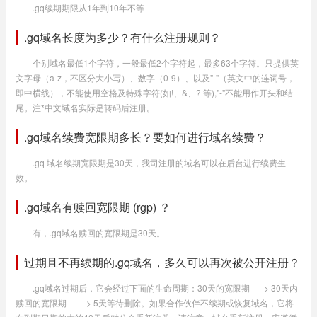
.gq续期期限从1年到10年不等
.gq域名长度为多少？有什么注册规则？
个别域名最低1个字符，一般最低2个字符起，最多63个字符。只提供英
文字母（a-z，不区分大小写）、数字（0-9）、以及"-"（英文中的连词号，
即中横线），不能使用空格及特殊字符(如!、&、? 等),"-"不能用作开头和结
尾。注*中文域名实际是转码后注册。
.gq域名续费宽限期多长？要如何进行域名续费？
.gq 域名续期宽限期是30天，我司注册的域名可以在后台进行续费生
效。
.gq域名有赎回宽限期 (rgp) ？
有，.gq域名赎回的宽限期是30天。
过期且不再续期的.gq域名，多久可以再次被公开注册？
.gq域名过期后，它会经过下面的生命周期：30天的宽限期-----> 30天内
赎回的宽限期-------> 5天等待删除。如果合作伙伴不续期或恢复域名，它将